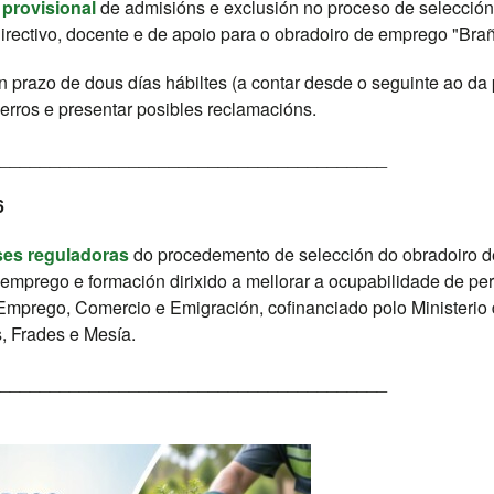
a provisional
de admisións e exclusión no proceso de selección 
irectivo, docente e de apoio para o obradoiro de emprego "Braña
 prazo de dous días hábiltes (a contar desde o seguinte ao da 
 erros e presentar posibles reclamacións.
_______________________________________
6
ses reguladoras
do procedemento de selección do obradoiro d
e emprego e formación dirixido a mellorar a ocupabilidade de 
mprego, Comercio e Emigración, cofinanciado polo Ministerio 
, Frades e Mesía.
_______________________________________