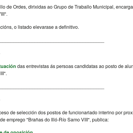
lo de Ordes, dirixidas ao Grupo de Traballo Municipal, encarg
II".
óns, o listado elevarase a definitivo.
_______________________________________
6
tuación
das entrevistas ás persoas candidatas ao posto de alu
II".
_______________________________________
6
eso de selección dos postos de funcionariado interino por prox
de emprego "Brañas do Illó-Río Samo VIII", publica:
se de oposición