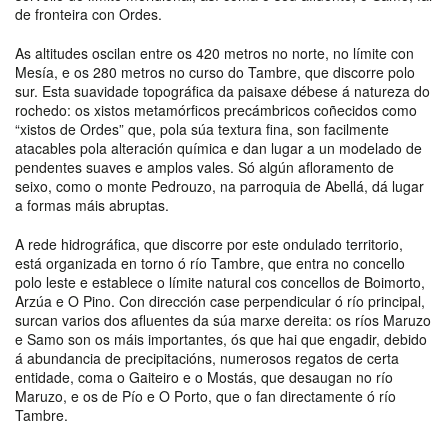
de fronteira con Ordes.
As altitudes oscilan entre os 420 metros no norte, no límite con
Mesía, e os 280 metros no curso do Tambre, que discorre polo
sur. Esta suavidade topográfica da paisaxe débese á natureza do
rochedo: os xistos metamórficos precámbricos coñecidos como
“xistos de Ordes” que, pola súa textura fina, son facilmente
atacables pola alteración química e dan lugar a un modelado de
pendentes suaves e amplos vales. Só algún afloramento de
seixo, como o monte Pedrouzo, na parroquia de Abellá, dá lugar
a formas máis abruptas.
A rede hidrográfica, que discorre por este ondulado territorio,
está organizada en torno ó río Tambre, que entra no concello
polo leste e establece o límite natural cos concellos de Boimorto,
Arzúa e O Pino. Con dirección case perpendicular ó río principal,
surcan varios dos afluentes da súa marxe dereita: os ríos Maruzo
e Samo son os máis importantes, ós que hai que engadir, debido
á abundancia de precipitacións, numerosos regatos de certa
entidade, coma o Gaiteiro e o Mostás, que desaugan no río
Maruzo, e os de Pío e O Porto, que o fan directamente ó río
Tambre.