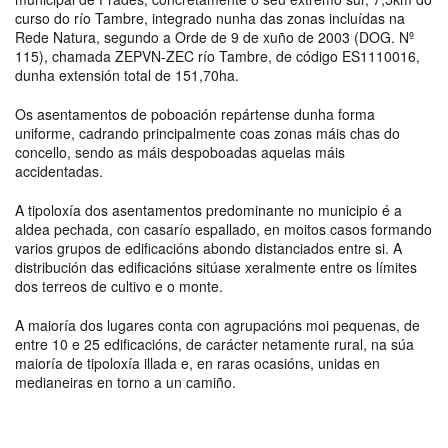
curso do río Tambre, integrado nunha das zonas incluídas na
Rede Natura, segundo a Orde de 9 de xuño de 2003 (DOG. Nº
115), chamada ZEPVN-ZEC río Tambre, de código ES1110016,
dunha extensión total de 151,70ha.
Os asentamentos de poboación repártense dunha forma
uniforme, cadrando principalmente coas zonas máis chas do
concello, sendo as máis despoboadas aquelas máis
accidentadas.
A tipoloxía dos asentamentos predominante no municipio é a
aldea pechada, con casarío espallado, en moitos casos formando
varios grupos de edificacións abondo distanciados entre si. A
distribución das edificacións sitúase xeralmente entre os límites
dos terreos de cultivo e o monte.
A maioría dos lugares conta con agrupacións moi pequenas, de
entre 10 e 25 edificacións, de carácter netamente rural, na súa
maioría de tipoloxía illada e, en raras ocasións, unidas en
medianeiras en torno a un camiño.