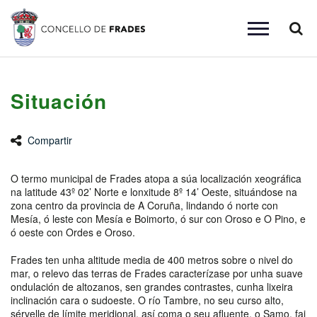
Busc
Toggle
navigation
Situación
Compartir
O termo municipal de Frades atopa a súa localización xeográfica
na latitude 43º 02’ Norte e lonxitude 8º 14’ Oeste, situándose na
zona centro da provincia de A Coruña, lindando ó norte con
Mesía, ó leste con Mesía e Boimorto, ó sur con Oroso e O Pino, e
ó oeste con Ordes e Oroso.
Frades ten unha altitude media de 400 metros sobre o nivel do
mar, o relevo das terras de Frades caracterízase por unha suave
ondulación de altozanos, sen grandes contrastes, cunha lixeira
inclinación cara o sudoeste. O río Tambre, no seu curso alto,
sérvelle de límite meridional, así coma o seu afluente, o Samo, fai