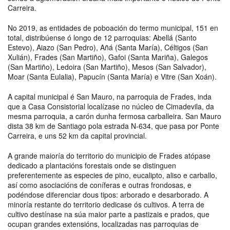
Carreira.
No 2019, as entidades de poboación do termo municipal, 151 en
total, distribúense ó longo de 12 parroquias: Abellá (Santo
Estevo), Aiazo (San Pedro), Añá (Santa María), Céltigos (San
Xulián), Frades (San Martiño), Gafoi (Santa Mariña), Galegos
(San Martiño), Ledoira (San Martiño), Mesos (San Salvador),
Moar (Santa Eulalia), Papucín (Santa María) e Vitre (San Xoán).
A capital municipal é San Mauro, na parroquia de Frades, inda
que a Casa Consistorial localízase no núcleo de Cimadevila, da
mesma parroquia, a carón dunha fermosa carballeira. San Mauro
dista 38 km de Santiago pola estrada N-634, que pasa por Ponte
Carreira, e uns 52 km da capital provincial.
A grande maioría do territorio do municipio de Frades atópase
dedicado a plantacións forestais onde se distinguen
preferentemente as especies de pino, eucalipto, aliso e carballo,
así como asociacións de coníferas e outras frondosas, e
podéndose diferenciar dous tipos: arborado e desarborado. A
minoría restante do territorio dedicase ós cultivos. A terra de
cultivo destínase na súa maior parte a pastizais e prados, que
ocupan grandes extensións, localizadas nas parroquias de