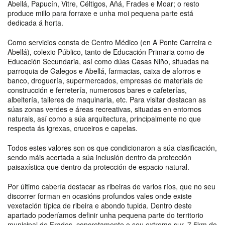
Abellá, Papucín, Vitre, Céltigos, Añá, Frades e Moar; o resto
produce millo para forraxe e unha moi pequena parte está
dedicada á horta.
Como servicios consta de Centro Médico (en A Ponte Carreira e
Abellá), colexio Público, tanto de Educación Primaria como de
Educación Secundaria, así como dúas Casas Niño, situadas na
parroquia de Galegos e Abellá, farmacias, caixa de aforros e
banco, droguería, supermercados, empresas de materiais de
construcción e ferretería, numerosos bares e cafeterías,
albeitería, talleres de maquinaria, etc. Para visitar destacan as
súas zonas verdes e áreas recreativas, situadas en entornos
naturais, así como a súa arquitectura, principalmente no que
respecta ás igrexas, cruceiros e capelas.
Todos estes valores son os que condicionaron a súa clasificación,
sendo máis acertada a súa inclusión dentro da protección
paisaxística que dentro da protección de espacio natural.
Por último cabería destacar as ribeiras de varios ríos, que no seu
discorrer forman en ocasións profundos vales onde existe
vexetación típica de ribeira e abondo tupida. Dentro deste
apartado poderíamos definir unha pequena parte do territorio
municipal de Frades, concretamente o seu extremo sur, 7,5km do