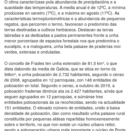
O clima caracterízase pola abundancia de precipitacións e a
suavidade das temperaturas. A media anual é de 12ºC, a mínima
prodúcese en xaneiro (7ºC), e a máxima en agosto (17ºC). As
características termopluviométricas e a abundancia de pequenos
regatos, que percorren o termo, favorecen o predominio das
terras destinadas a cultivos herbáceos. Destacan as terras
labradas e as dedicadas a pastos permanentes fronte a unha
menor porcentaxe de espacios forestais nos que predomina o
eucalipto, e a matogueira, unha bela paisaxe de praderías moi
verdes, extensas e onduladas.
O concello de Frades ten unha extensión de 81,5 km², o que
dista dabondo da media de Galicia, que se sitúa en torno ós
94km², e unha poboación de 2.732 habitantes, segundo o censo
de 2008, agrupados en 12 parroquias, con 148 entidades de
poboación en total. Segundo o censo, a outubro do 2019, a
poboación fradense diminúe ata os 2.427 habitantes, aínda que
seguen agrupados en 12 parroquias, e súmánse tres
entidades poboacionais ás xa recoñecidas, sendo na actualidade
151 entidades. O elevado número de entidades, unido á baixa
densidade de poboación, dan como resultado unha paisaxe rural
constituída por pequenas aldeas repartidas homoxeneamente
sobre o territorio, no que non existe un núcleo urbano reitor,
sendo a aglomeración urbana máis importante o núcleo de Ponte