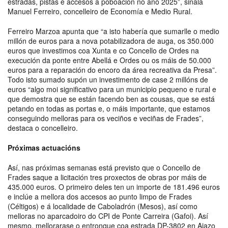
estradas, pistas e accesos a poboación no ano 2025”, sinala
Manuel Ferreiro, concelleiro de Economía e Medio Rural.
Ferreiro Marzoa apunta que “a isto habería que sumarlle o medio
millón de euros para a nova potabilizadora de auga, os 350.000
euros que investimos coa Xunta e co Concello de Ordes na
execución da ponte entre Abellá e Ordes ou os máis de 50.000
euros para a reparación do encoro da área recreativa da Presa”.
Todo isto sumado supón un investimento de case 2 millóns de
euros “algo moi significativo para un municipio pequeno e rural e
que demostra que se están facendo ben as cousas, que se está
petando en todas as portas e, o máis importante, que estamos
conseguindo melloras para os veciños e veciñas de Frades”,
destaca o concelleiro.
Próximas actuacións
Así, nas próximas semanas está previsto que o Concello de
Frades saque a licitación tres proxectos de obras por máis de
435.000 euros. O primeiro deles ten un importe de 181.496 euros
e inclúe a mellora dos accesos ao punto limpo de Frades
(Céltigos) e á localidade de Caboladrón (Mesos), así como
melloras no aparcadoiro do CPI de Ponte Carreira (Gafoi). Así
mesmo, mellorarase o entronque coa estrada DP-3802 en Aiazo