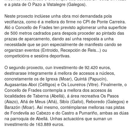
e a pista de O Pazo a Vistalegre (Galegos).
Neste proxecto inclúese unha obra moi demandada pola
veciñanza, como é a mellora do firme no CPI de Ponte Carreira.
Aló o Concello de Frades ten previsto aglomerar unha superficie
de 500 metros cadrados para despois proceder ao pintado das
prazas de aparcamento, dando así unha resposta a unha
necesidade que se pon especialmente de manifesto cando se
organizan eventos (Entroido, Recepción de Reis...) ou
competicións e sesións deportivas.
O segundo proxecto, cun investimento de 92.420 euros,
destinarase integramente á mellora de accesos a núcleos,
concretamente os de Igrexa (Moar), Quintá (Papucín),
Augasantas-Aboi (Céltigos) e Os Loureiros (Vitre). Finalmente, o
Concello de Frades contempla a mellora dos accesos ás
localidades de Taberna (Abellá), á área recreativa Os Pasos
(Aiazo), Añá de Meus (Añá), Sibío (Gafoi), Reboredo (Galegos) e
Barazón (Moar). Así mesmo, contémplanse melloras nas pistas
de Fondevila ao Cabezo e do Castro a Pumariño, ambas as dúas
na parroquia de Abellá. Unhas actuacións que suman un
investimento de 163.889 euros.