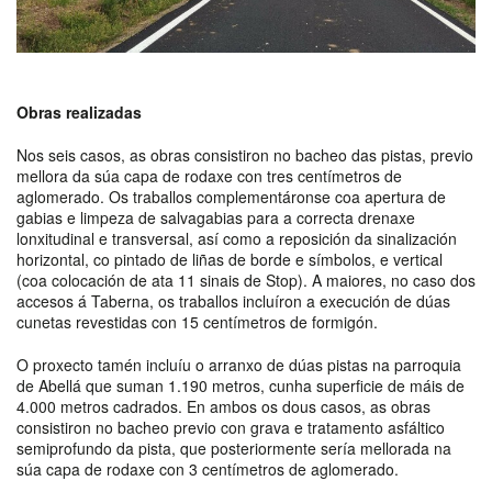
Obras realizadas
Nos seis casos, as obras consistiron no bacheo das pistas, previo
mellora da súa capa de rodaxe con tres centímetros de
aglomerado. Os traballos complementáronse coa apertura de
gabias e limpeza de salvagabias para a correcta drenaxe
lonxitudinal e transversal, así como a reposición da sinalización
horizontal, co pintado de liñas de borde e símbolos, e vertical
(coa colocación de ata 11 sinais de Stop). A maiores, no caso dos
accesos á Taberna, os traballos incluíron a execución de dúas
cunetas revestidas con 15 centímetros de formigón.
O proxecto tamén incluíu o arranxo de dúas pistas na parroquia
de Abellá que suman 1.190 metros, cunha superficie de máis de
4.000 metros cadrados. En ambos os dous casos, as obras
consistiron no bacheo previo con grava e tratamento asfáltico
semiprofundo da pista, que posteriormente sería mellorada na
súa capa de rodaxe con 3 centímetros de aglomerado.