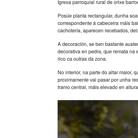
Igrexa parroquial rural de orixe barr
Posúe planta rectangular, dunha soa na
correspondente á cabeceira máis bai
cachotería, aparecen recebados, dei
A decoración, se ben bastante auster
decorativa en pedra, que remata na 
rico ca outras da zona.
No interior, na parte do altar maior,
proximamente vai pasar por unha res
tramo central, máis elevado en altur