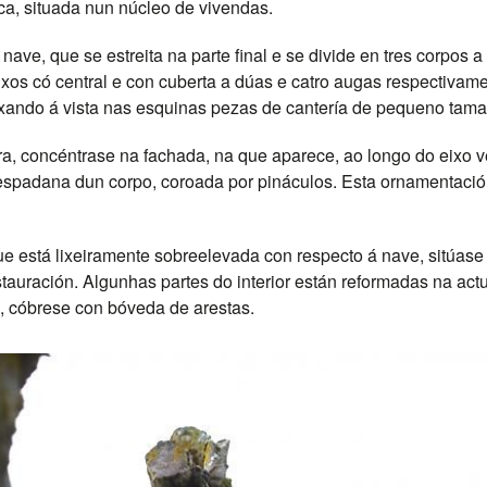
oca, situada nun núcleo de vivendas.
ve, que se estreita na parte final e se divide en tres corpos a d
xos có central e con cuberta a dúas e catro augas respectivam
xando á vista nas esquinas pezas de cantería de pequeno tamañ
a, concéntrase na fachada, na que aparece, ao longo do eixo ver
espadana dun corpo, coroada por pináculos. Esta ornamentación
 que está lixeiramente sobreelevada con respecto á nave, sitúase
tauración. Algunhas partes do interior están reformadas na act
a, cóbrese con bóveda de arestas.