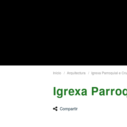
Inicio
Arquitectura
Igrexa Parroquial e Cr
Igrexa Parroq
Compartir