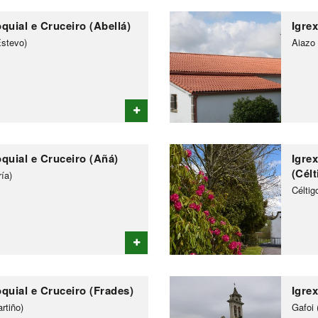
quial e Cruceiro (Abellá)
Igre
Estevo)
Aiazo
oquial e Cruceiro (Añá)
Igre
(Célt
ía)
Céltig
oquial e Cruceiro (Frades)
Igrex
rtiño)
Gafoi 