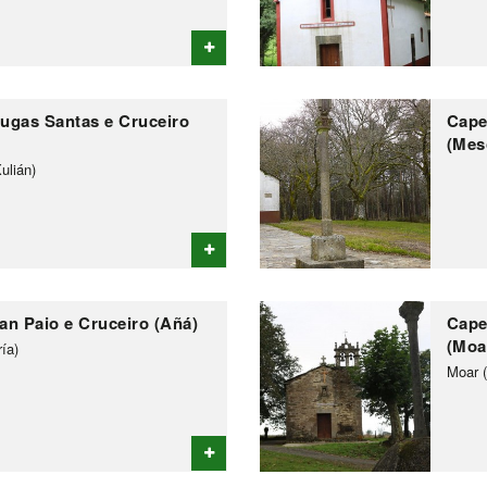
ugas Santas e Cruceiro
Cape
(Mes
ulián)
an Paio e Cruceiro (Añá)
Cape
(Moa
ía)
Moar (