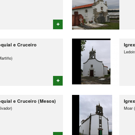
oquial e Cruceiro
Igrex
Ledoir
artiño)
oquial e Cruceiro (Mesos)
Igre
lvador)
Moar (